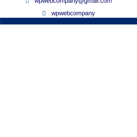
wpwebcompany@gmail.com
wpwebcompany
s