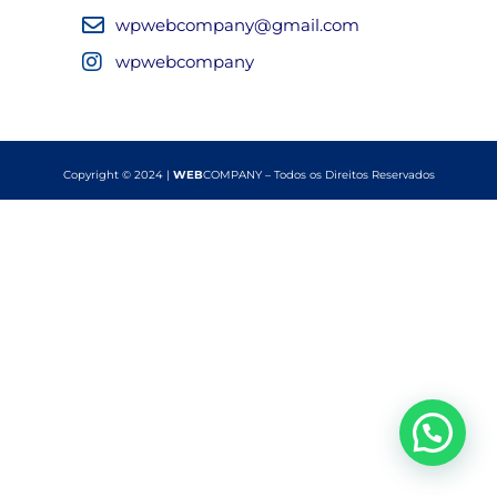
wpwebcompany@gmail.com
wpwebcompany
Copyright © 2024 |
WEB
COMPANY – Todos os Direitos Reservados