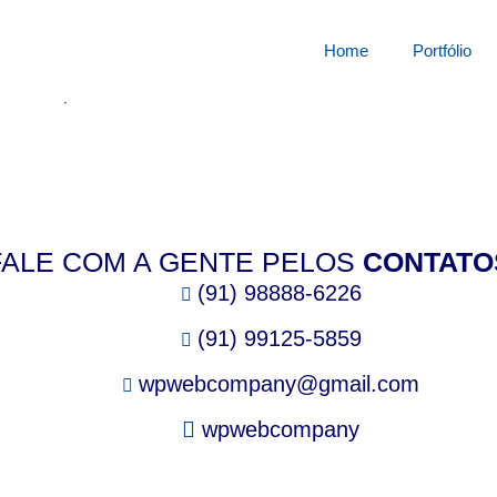
squisa por:
5762747gnh
Home
Portfólio
cê está procurando.
FALE COM A GENTE PELOS
CONTATO
(91) 98888-6226
(91) 99125-5859
wpwebcompany@gmail.com
wpwebcompany