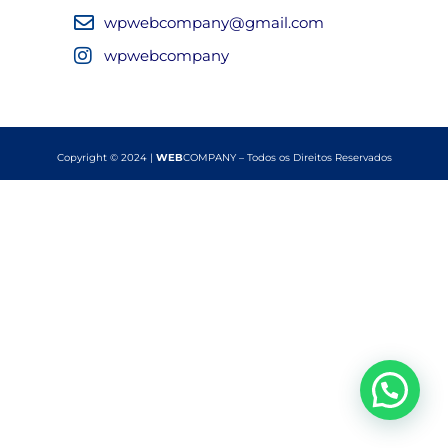
wpwebcompany@gmail.com
wpwebcompany
Copyright © 2024 |
WEB
COMPANY – Todos os Direitos Reservados