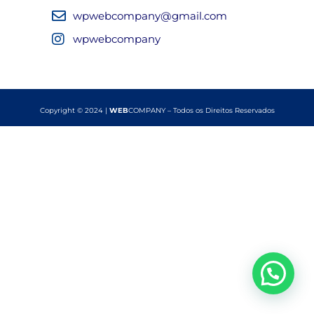
wpwebcompany@gmail.com
wpwebcompany
Copyright © 2024 |
WEB
COMPANY – Todos os Direitos Reservados