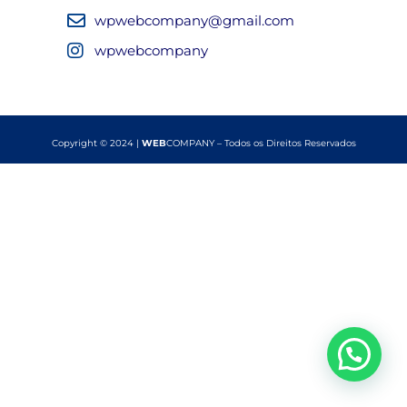
wpwebcompany@gmail.com
wpwebcompany
Copyright © 2024 |
WEB
COMPANY – Todos os Direitos Reservados