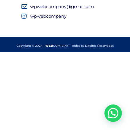
wpwebcompany@gmail.com
wpwebcompany
Copyright © 2024 |
WEB
COMPANY – Todos os Direitos Reservados