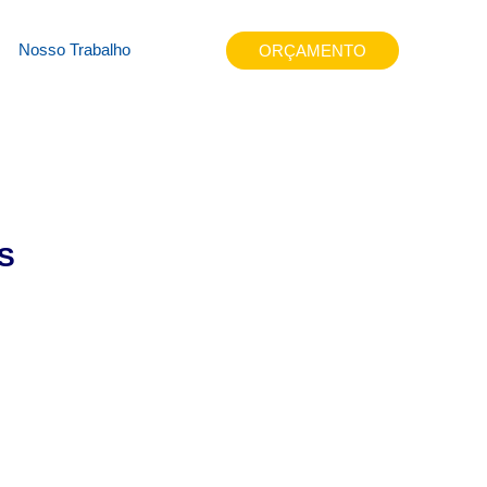
ipql
Nosso Trabalho
ORÇAMENTO
S