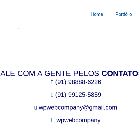
squisa por:
5332626ko8
Home
Portfólio
cê está procurando.
FALE COM A GENTE PELOS
CONTATO
(91) 98888-6226
(91) 99125-5859
wpwebcompany@gmail.com
wpwebcompany