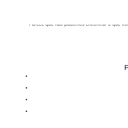
Resultados da pe
Parece que não pudemos encontrar o que vo