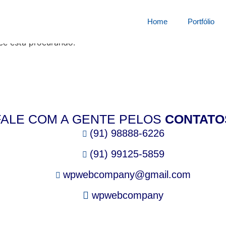
squisa por:
52574838f0l
Home
Portfólio
cê está procurando.
FALE COM A GENTE PELOS
CONTATO
(91) 98888-6226
(91) 99125-5859
wpwebcompany@gmail.com
wpwebcompany