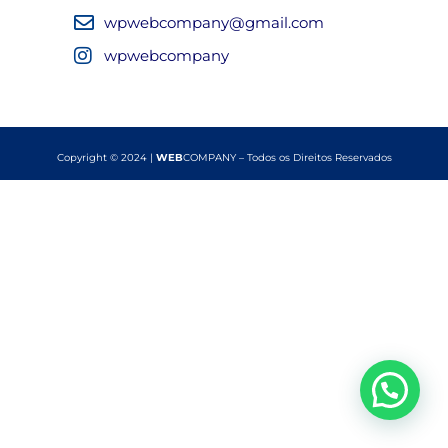
wpwebcompany@gmail.com
wpwebcompany
Copyright © 2024 |
WEB
COMPANY – Todos os Direitos Reservados