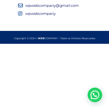
wpwebcompany@gmail.com
wpwebcompany
Copyright © 2024 |
WEB
COMPANY – Todos os Direitos Reservados