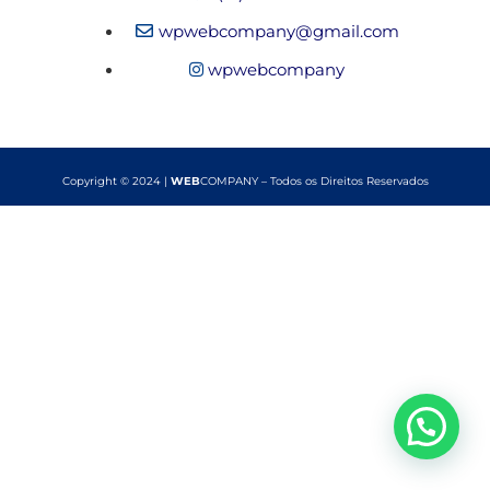
wpwebcompany@gmail.com
wpwebcompany
Copyright © 2024 |
WEB
COMPANY – Todos os Direitos Reservados