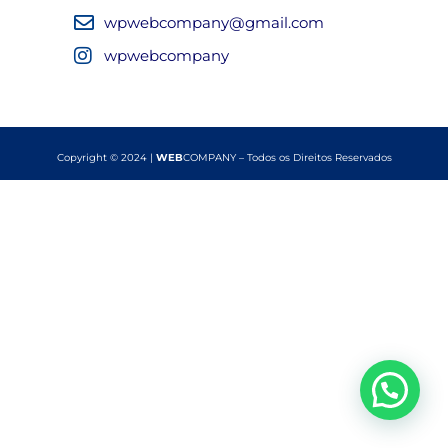
wpwebcompany@gmail.com
wpwebcompany
Copyright © 2024 |
WEB
COMPANY – Todos os Direitos Reservados