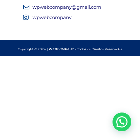
wpwebcompany@gmail.com
wpwebcompany
Copyright © 2024 |
WEB
COMPANY – Todos os Direitos Reservados