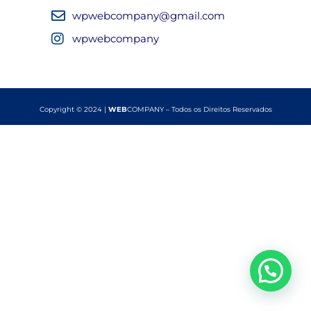
wpwebcompany@gmail.com
wpwebcompany
Copyright © 2024 |
WEB
COMPANY – Todos os Direitos Reservados