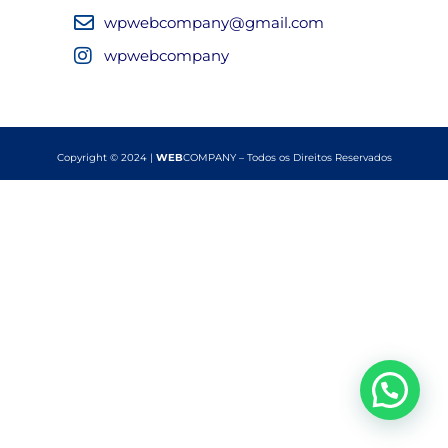
wpwebcompany@gmail.com
wpwebcompany
Copyright © 2024 |
WEB
COMPANY – Todos os Direitos Reservados