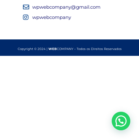
wpwebcompany@gmail.com
wpwebcompany
Copyright © 2024 |
WEB
COMPANY – Todos os Direitos Reservados