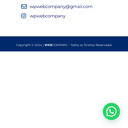
wpwebcompany@gmail.com
wpwebcompany
Copyright © 2024 |
WEB
COMPANY – Todos os Direitos Reservados