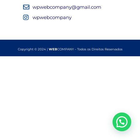
wpwebcompany@gmail.com
wpwebcompany
Copyright © 2024 |
WEB
COMPANY – Todos os Direitos Reservados