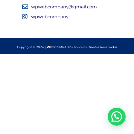
wpwebcompany@gmail.com
wpwebcompany
Copyright © 2024 |
WEB
COMPANY – Todos os Direitos Reservados