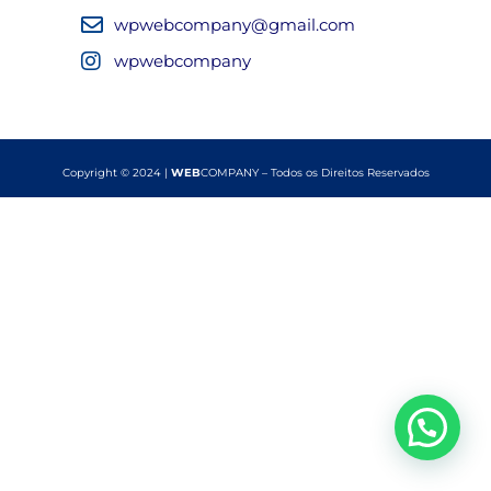
wpwebcompany@gmail.com
wpwebcompany
Copyright © 2024 |
WEB
COMPANY – Todos os Direitos Reservados