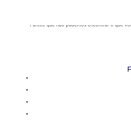
Resultados da pe
Parece que não pudemos encontrar o que vo