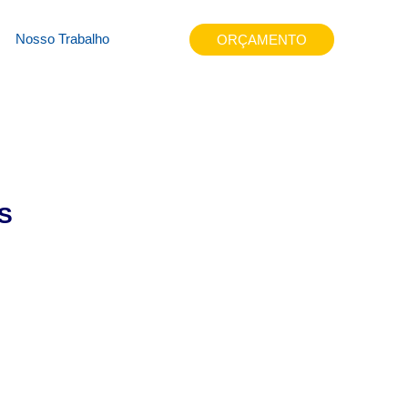
z9p4v
Nosso Trabalho
ORÇAMENTO
S