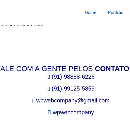
squisa por:
44610334m
Home
Portfólio
cê está procurando.
FALE COM A GENTE PELOS
CONTATO
(91) 98888-6226
(91) 99125-5859
wpwebcompany@gmail.com
wpwebcompany