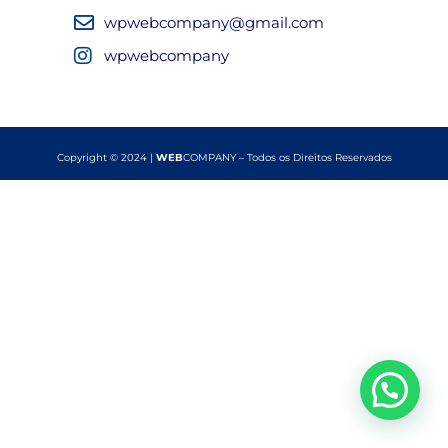
wpwebcompany@gmail.com
wpwebcompany
Copyright © 2024 |
WEB
COMPANY – Todos os Direitos Reservados