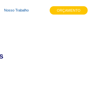
ntmfq
Nosso Trabalho
ORÇAMENTO
S