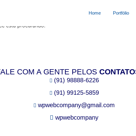
squisa por:
44438422x
Home
Portfólio
cê está procurando.
FALE COM A GENTE PELOS
CONTATO
(91) 98888-6226
(91) 99125-5859
wpwebcompany@gmail.com
wpwebcompany