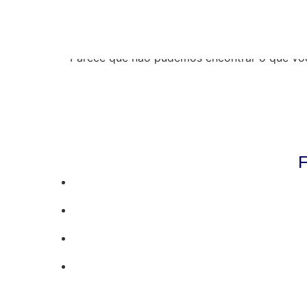
Resultados da pe
Parece que não pudemos encontrar o que vo