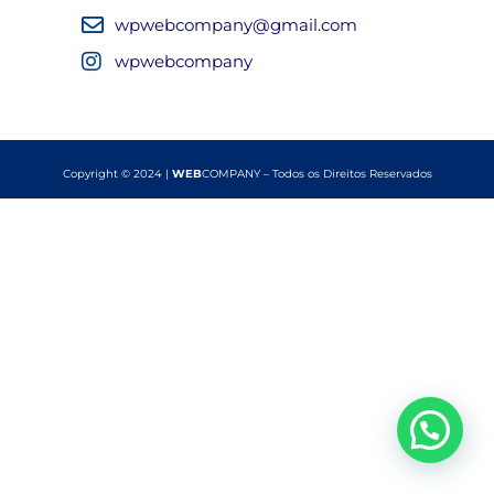
wpwebcompany@gmail.com
wpwebcompany
Copyright © 2024 |
WEB
COMPANY – Todos os Direitos Reservados