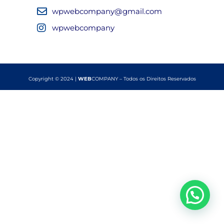
wpwebcompany@gmail.com
wpwebcompany
Copyright © 2024 |
WEB
COMPANY – Todos os Direitos Reservados