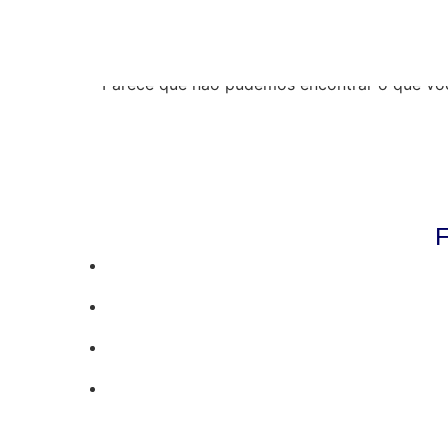
Resultados da pe
Parece que não pudemos encontrar o que vo