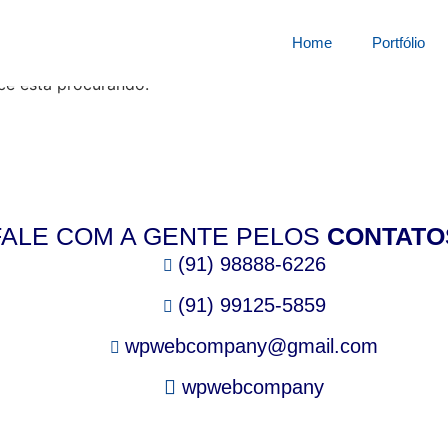
squisa por:
4187375vg0
Home
Portfólio
cê está procurando.
FALE COM A GENTE PELOS
CONTATO
(91) 98888-6226
(91) 99125-5859
wpwebcompany@gmail.com
wpwebcompany