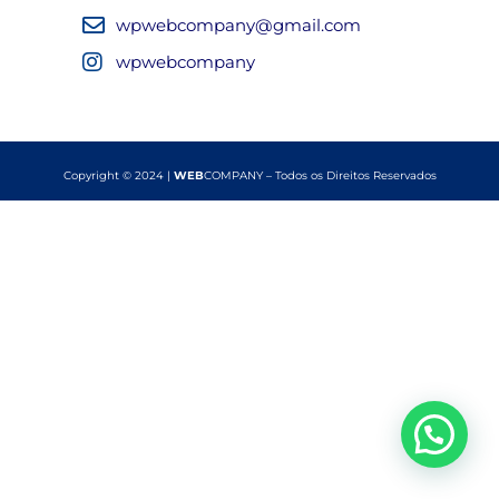
wpwebcompany@gmail.com
wpwebcompany
Copyright © 2024 |
WEB
COMPANY – Todos os Direitos Reservados