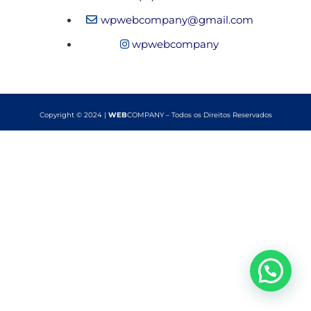
wpwebcompany@gmail.com
wpwebcompany
Copyright © 2024 |
WEB
COMPANY – Todos os Direitos Reservados