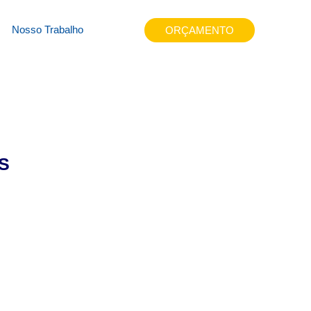
8a390
Nosso Trabalho
ORÇAMENTO
S