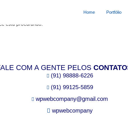
squisa por:
4080819ho
Home
Portfólio
cê está procurando.
FALE COM A GENTE PELOS
CONTATO
(91) 98888-6226
(91) 99125-5859
wpwebcompany@gmail.com
wpwebcompany