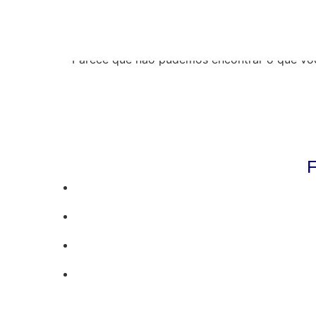
Resultados da pe
Parece que não pudemos encontrar o que vo