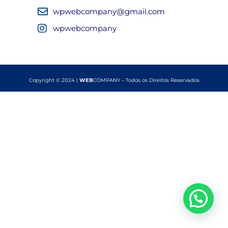
wpwebcompany@gmail.com
wpwebcompany
Copyright © 2024 |
WEB
COMPANY – Todos os Direitos Reservados