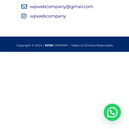
wpwebcompany@gmail.com
wpwebcompany
Copyright © 2024 |
WEB
COMPANY – Todos os Direitos Reservados