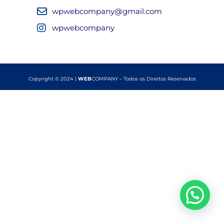
wpwebcompany@gmail.com
wpwebcompany
Copyright © 2024 |
WEB
COMPANY – Todos os Direitos Reservados