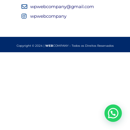
wpwebcompany@gmail.com
wpwebcompany
Copyright © 2024 |
WEB
COMPANY – Todos os Direitos Reservados