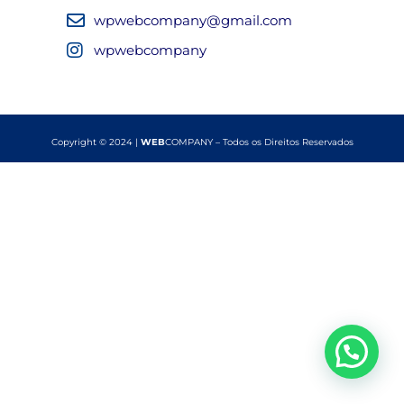
wpwebcompany@gmail.com
wpwebcompany
Copyright © 2024 |
WEB
COMPANY – Todos os Direitos Reservados