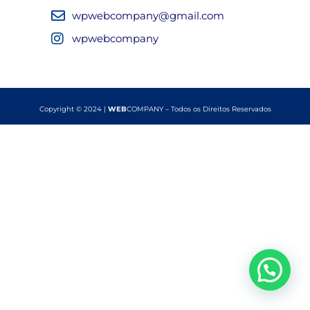
wpwebcompany@gmail.com
wpwebcompany
Copyright © 2024 |
WEB
COMPANY – Todos os Direitos Reservados