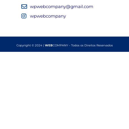
wpwebcompany@gmail.com
wpwebcompany
Copyright © 2024 |
WEB
COMPANY – Todos os Direitos Reservados