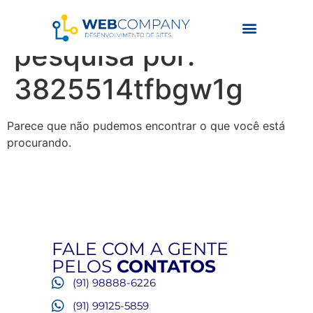
Resultados da
Nosso Trabalho
pesquisa por:
3825514tfbgw1g
Parece que não pudemos encontrar o que você está
procurando.
FALE COM A GENTE
PELOS
CONTATOS
(91) 98888-6226
(91) 99125-5859