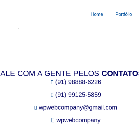
squisa por:
3814468qp2
Home
Portfólio
cê está procurando.
FALE COM A GENTE PELOS
CONTATO
(91) 98888-6226
(91) 99125-5859
wpwebcompany@gmail.com
wpwebcompany