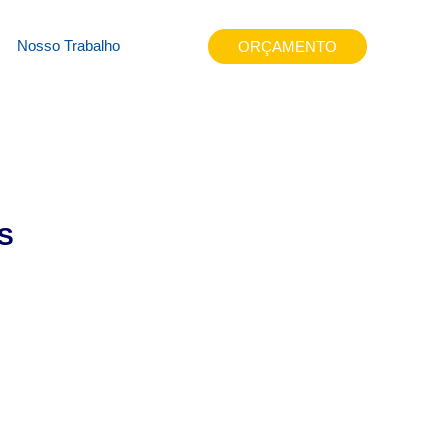
dypl
Nosso Trabalho
ORÇAMENTO
S