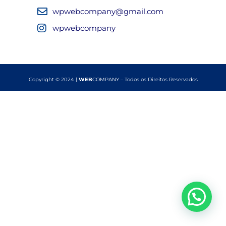
wpwebcompany@gmail.com
wpwebcompany
Copyright © 2024 |
WEB
COMPANY – Todos os Direitos Reservados