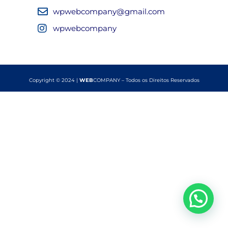
wpwebcompany@gmail.com
wpwebcompany
Copyright © 2024 |
WEB
COMPANY – Todos os Direitos Reservados