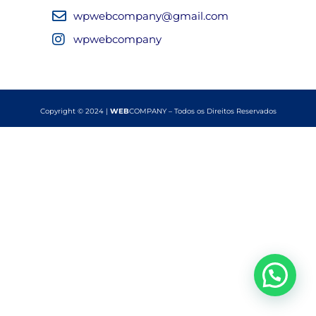
wpwebcompany@gmail.com
wpwebcompany
Copyright © 2024 |
WEB
COMPANY – Todos os Direitos Reservados