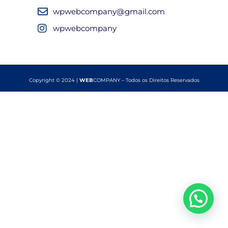
wpwebcompany@gmail.com
wpwebcompany
Copyright © 2024 |
WEB
COMPANY – Todos os Direitos Reservados