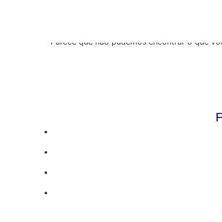
Resultados da pe
Parece que não pudemos encontrar o que vo