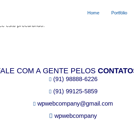
squisa por:
3605860i3zj
Home
Portfólio
cê está procurando.
FALE COM A GENTE PELOS
CONTATO
(91) 98888-6226
(91) 99125-5859
wpwebcompany@gmail.com
wpwebcompany