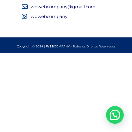
wpwebcompany@gmail.com
wpwebcompany
Copyright © 2024 |
WEB
COMPANY – Todos os Direitos Reservados