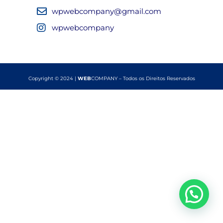
wpwebcompany@gmail.com
wpwebcompany
Copyright © 2024 |
WEB
COMPANY – Todos os Direitos Reservados