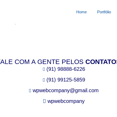
squisa por:
3538602rbi
Home
Portfólio
cê está procurando.
FALE COM A GENTE PELOS
CONTATO
(91) 98888-6226
(91) 99125-5859
wpwebcompany@gmail.com
wpwebcompany