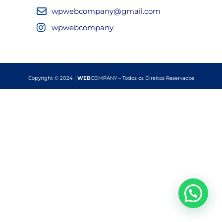
wpwebcompany@gmail.com
wpwebcompany
Copyright © 2024 |
WEB
COMPANY – Todos os Direitos Reservados