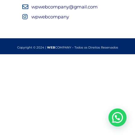
wpwebcompany@gmail.com
wpwebcompany
Copyright © 2024 |
WEB
COMPANY – Todos os Direitos Reservados