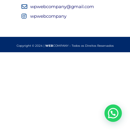
wpwebcompany@gmail.com
wpwebcompany
Copyright © 2024 |
WEB
COMPANY – Todos os Direitos Reservados