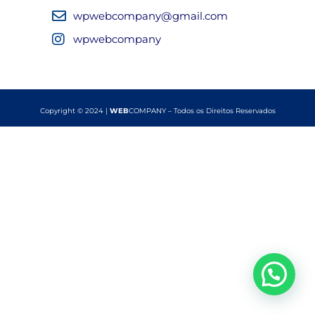
wpwebcompany@gmail.com
wpwebcompany
Copyright © 2024 |
WEB
COMPANY – Todos os Direitos Reservados